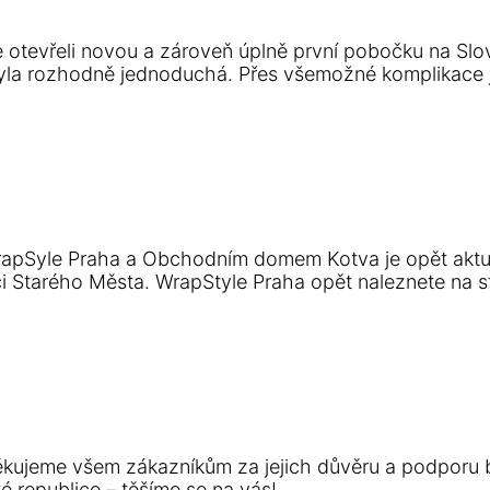
tevřeli novou a zároveň úplně první pobočku na Slove
ebyla rozhodně jednoduchá. Přes všemožné komplikace 
rapSyle Praha a Obchodním domem Kotva je opět aktuá
dci Starého Města. WrapStyle Praha opět naleznete na
kujeme všem zákazníkům za jejich důvěru a podporu 
 republice – těšíme se na vás!