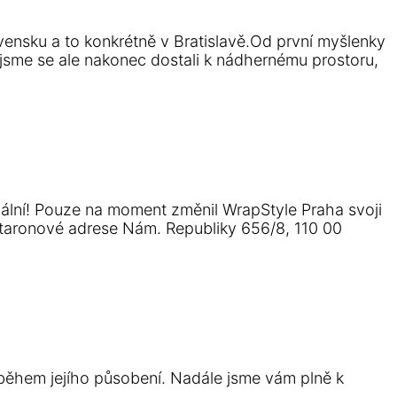
nsku a to konkrétně v Bratislavě.Od první myšlenky
jsme se ale nakonec dostali k nádhernému prostoru,
lní! Pouze na moment změnil WrapStyle Praha svoji
 staronové adrese Nám. Republiky 656/8, 110 00
během jejího působení. Nadále jsme vám plně k