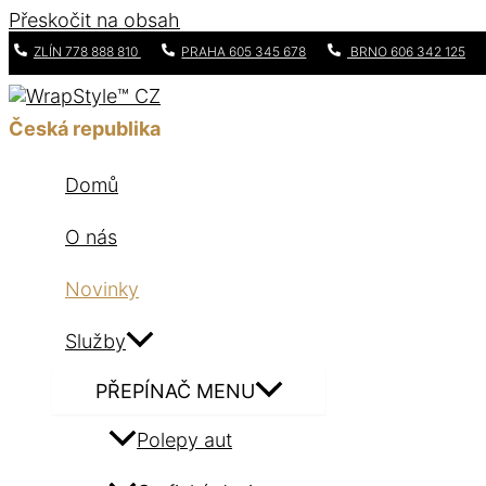
Přeskočit na obsah
ZLÍN 778 888 810
PRAHA 605 345 678
BRNO 606 342 125
Česká republika
Domů
O nás
Novinky
Služby
PŘEPÍNAČ MENU
Polepy aut