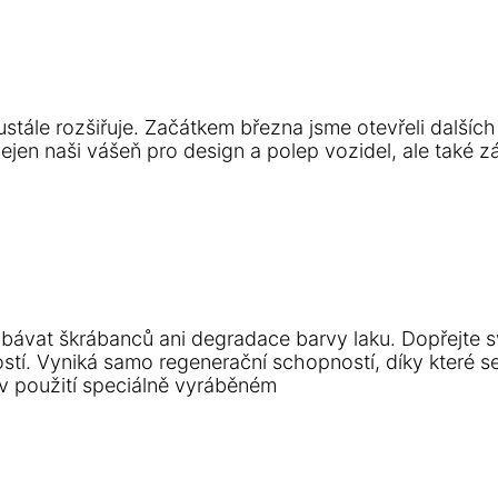
stále rozšiřuje. Začátkem března jsme otevřeli dalšíc
en naši vášeň pro design a polep vozidel, ale také zá
obávat škrábanců ani degradace barvy laku. Dopřejte
tí. Vyniká samo regenerační schopností, díky které se
v použití speciálně vyráběném