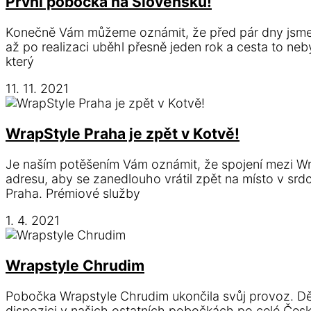
První pobočka na Slovensku!
Konečně Vám můžeme oznámit, že před pár dny jsme o
až po realizaci uběhl přesně jeden rok a cesta to n
který
11. 11. 2021
WrapStyle Praha je zpět v Kotvě!
Je naším potěšením Vám oznámit, že spojení mezi W
adresu, aby se zanedlouho vrátil zpět na místo v sr
Praha. Prémiové služby
1. 4. 2021
Wrapstyle Chrudim
Pobočka Wrapstyle Chrudim ukončila svůj provoz. Dě
dispozici v našich ostatních pobočkách po celé České