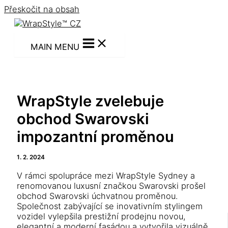
Přeskočit na obsah
MAIN MENU
WrapStyle zvelebuje
obchod Swarovski
impozantní proměnou
1. 2. 2024
V rámci spolupráce mezi WrapStyle Sydney a
renomovanou luxusní značkou Swarovski prošel
obchod Swarovski úchvatnou proměnou.
Společnost zabývající se inovativním stylingem
vozidel vylepšila prestižní prodejnu novou,
elegantní a moderní fasádou a vytvořila vizuálně