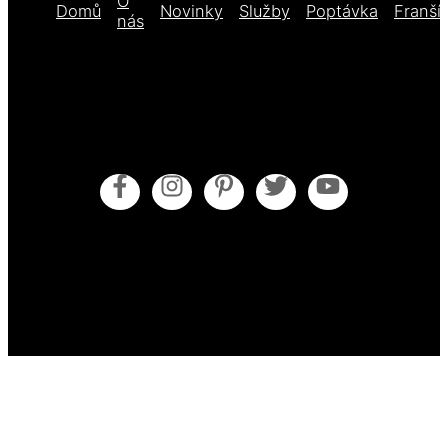
O
Domů
Novinky
Služby
Poptávka
Franší
nás
Obecné obchodní podmínky
Pokyny pro údržbu
Zásady cookies (EU)