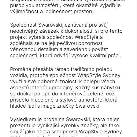
působivou atmosféru, která okamžitě vyjadřuje
výjimečnost a jedinečnost prostoru.
Společnost Swarovski, uznávaná pro svůj
neochvějný závazek k dokonalosti, si pro tento
projekt vybrala společnost WrapStyle a
spoléhala se na její pečlivou pozornost
věnovanou detailům a zavedenou pověst
společnosti, která odvádí vysoce kvalitní práci.
Proměna přesáhla rámec tradičního polepu
vozidla, protože společnost WrapStyle Sydney
využila své odborné znalosti k polepu všech
aspektů interiéru prodejny. Každý kus nábytku
se dočkal polepu do interiérové zelené, což
přispělo k ucelené a stylové atmosféře, která
hladce ladí s image značky Swarovski.
Výsledkem je prodejna Swarovski, která nejen
prezentuje vynikající výrobky značky, ale také
slouží jako pocta schopností WrapStyle Sydney.