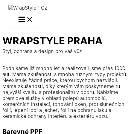
Přeskočit
MAIN
na
MENU
obsah
WRAPSTYLE PRAHA
Styl, ochrana a design pro váš vůz
Podnikáme již mnoho let a realizovali jsme přes 1000
aut. Máme zkušenosti s mnoha různými typy projektů.
Neexistuje žádná práce, kterou bychom nezvládli.
Máme zkušenosti, díky kterým vám poskytneme tu
nejvyšší kvalitu a profesionalitu v oboru. Nabízíme
prémiové služby v oblasti polepů automobilů,
komerčních instalací, tónování oken, protislunečních
fólií, lepení lodí a jachet, fólií na ochranu laku a
keramické ochrany interiéru a exteriéru vozu.
Barevné PPF