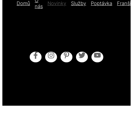
O
Domů
Novinky
Služby
Poptávka
Franší
nás
Obecné obchodní podmínky
Pokyny pro údržbu
Zásady cookies (EU)