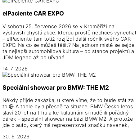
elPaciente CAR EXPO
V sobotu 25. července 2026 se v Kroměříži na
výstavišti chystá akce, kterou prostě nechceš vynechat
– elPaciente tam totiž rozjíždí další ročník svého CAR
EXPO. Na co se můžeš těšit? Na jednom místě se sejde
ta nejlepší automobilová kultura – od stance projektů a
JDM legend až po uřvané
14. 7. 2026
Speciální showcar pro BMW: THE M2
Někdy přijde zakázka, u které víme, že to bude stát za
to.😃 A tohle byla přesně ta situace. BMW Česko letos
slaví 20 let na trhu a ke kulatinám si nadělili pořádný
dárek – speciální showcar na bázi BMW M2. A protože
jde o auto, který má reprezentovat značku navenek,
30. 6. 2026