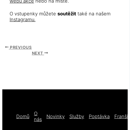
webu akce
nebo na místě.
O vstupenky můžete
soutěžit
také na našem
Instagramu.
PREVIOUS
NEXT
O
Domů
Novinky
Služby
Poptávka
Franší
nás