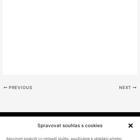
PREVIOUS
NEXT
Spravovat souhlas s cookies
Domů
O nás
Novinky
Služby
Poptávka
Franšízy
Abychom poskytli co nejlepší služby, používáme k ukládání a/nebo