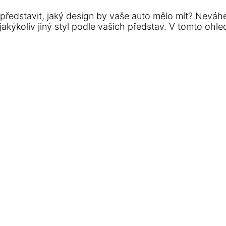
ředstavit, jaký design by vaše auto mělo mít? Neváh
 či jakýkoliv jiný styl podle vašich představ. V tomto o
 pomohou navrhnout jedinečný polep, díky kterému bu
m tvořili originály.
 a zbytek už nechte na nás. Každý projekt, jako je i t
nes, máme pro vás jednoduché řešení. Vyberte si z na