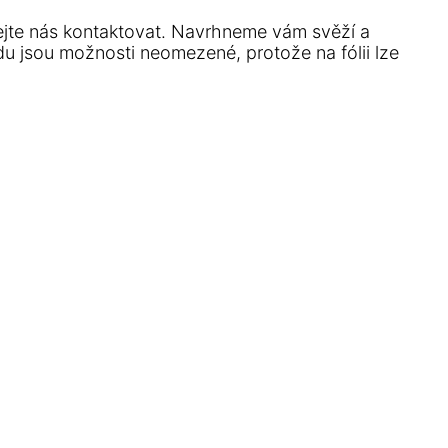
ejte nás kontaktovat. Navrhneme vám svěží a
hledu jsou možnosti neomezené, protože na fólii lze
de vaše auto zaručeně středem pozornosti. Každý
en váš, nás nutí dále posouvat hranice designu a
šeho katalogu nabitého úžasnými designy a nemějte