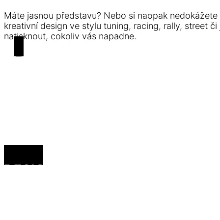
Máte jasnou představu? Nebo si naopak nedokážete p
kreativní design ve stylu tuning, racing, rally, street
natisknout, cokoliv vás napadne.
ZMĚNA BARVY JE DOBRÁ,
ALE DESIGN JE LEPŠÍ
Chcete něco zcela jedinečného? Naši designéři vám
takový projekt je pro nás výzvou. Vznikli jsme, abycho
Pojďme na to! Sdělte nám, co hledáte a co požadujete,
našich možností. Být originální je to, oč tu běží!
DESIGNY
PŘIPRAVENÉ K REALIZACI 24/7
Pokud nemáte čas a nový design potřebujete ještě d