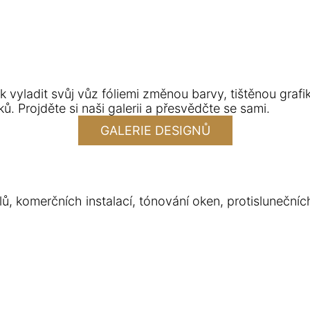
lo vyrazí pro náklad nebo na schůzku.
tním stavu, čímž ochráníte jednu z nejdražších věcí p
 jak vyladit svůj vůz fóliemi změnou barvy, tištěnou gra
 Projděte si naši galerii a přesvědčte se sami.
GALERIE DESIGNŮ
komerčních instalací, tónování oken, protislunečních fól