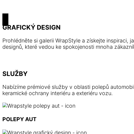
propagovat vaše podnikání pokaždé, když vaše vozid
A jako bonus díky polepu zachováte lak auta v perfek
GRAFICKÝ DESIGN
Prohlédněte si galerii WrapStyle a získejte inspiraci,
designů, které vedou ke spokojenosti mnoha zákazníků.
SLUŽBY
Nabízíme prémiové služby v oblasti polepů automobilů, 
keramické ochrany interiéru a exteriéru vozu.
POLEPY AUT