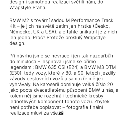
design i samotnou realizaci svěřili nám, do
Wrapstyle Praha.
BMW M2 s tovární sadou M Performance Track
Kit – je jich na světě zatím jen hrstka (Česko,
Německo, UK a USA), ale tahle unikátní je z nich
jen jedno. Proč? Protože proslulý Wrapstlye
design.
Při návrhu jsme se nevraceli jen tak nazdařbůh
do minulosti – inspirovali jsme se přímo
legendami: BMW 635 CSi (E24) a BMW M3 DTM
(E30), tedy vozy, které v 80. a 90. letech jezdily
závody cestovních vozů a samozřejmě je i
vyhrávaly. Na karoserii dominuje velké číslo 20
jako pocta dvacetiletému působení BMW u nás, a
kolem něj jsme rozehráli technické kresby
jednotlivých komponent tohoto vozu. Zbytek
není potřeba popisovat – fotografie finální
realizace mluví za vše.📸