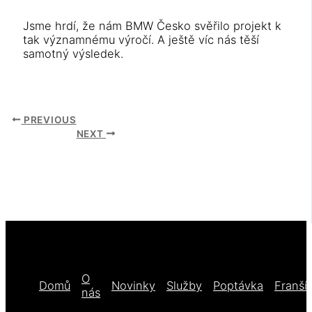
Jsme hrdí, že nám BMW Česko svěřilo projekt k
tak významnému výročí. A ještě víc nás těší
samotný výsledek.
PREVIOUS
NEXT
O
Domů
Novinky
Služby
Poptávka
Franší
nás