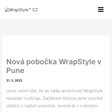
Přeskočit
MAI
na
MEN
obsah
Nová pobočka WrapStyle v
Pune
31. 3. 2023
Jsme velmi rádi, že se naše společnost WrapStyle
neustále rozšiřuje. Začátkem března jsme otevřeli
dalších z našich poboček, tentokrát v indickém