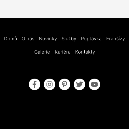
Domů
O nás
Novinky
Služby
Poptávka
Franšízy
Galerie
Kariéra
Kontakty
Obecné obchodní podmínky
Pokyny pro údržbu
Zásady cookies (EU)