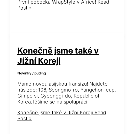
První pobočka WrapStyle v Africe!
Read
Post »
Konečně jsme také v
Jižní Koreji
Novinky
/
puding
Máme novou asijskou franšízu! Najdete
nás zde: 106, Seongmo-ro, Yangchon-eup,
Gimpo si, Gyeonggi-do, Republic of
Korea.Těšíme se na spolupráci!
Konečně jsme také v Jižní Koreji
Read
Post »