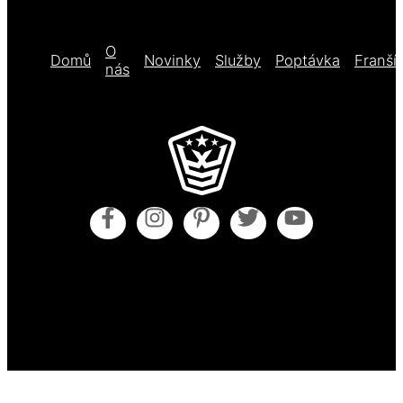
O
Domů
Novinky
Služby
Poptávka
Franší
nás
Obecné obchodní podmínky
Pokyny pro údržbu
Zásady cookies (EU)