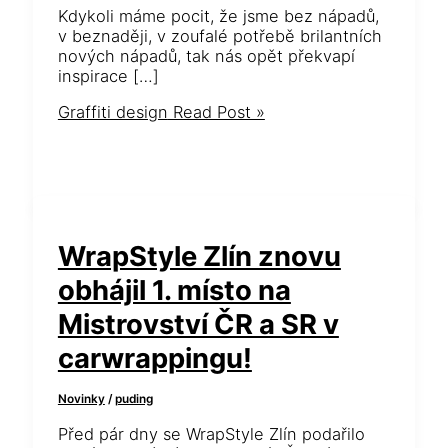
Kdykoli máme pocit, že jsme bez nápadů,
v beznaději, v zoufalé potřebě brilantních
nových nápadů, tak nás opět překvapí
inspirace […]
Graffiti design
Read Post »
WrapStyle Zlín znovu
obhájil 1. místo na
Mistrovství ČR a SR v
carwrappingu!
Novinky
/
puding
Před pár dny se WrapStyle Zlín podařilo