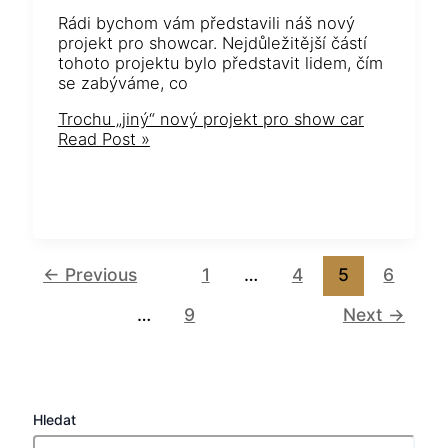
Rádi bychom vám představili náš nový
projekt pro showcar. Nejdůležitější částí
tohoto projektu bylo představit lidem, čím
se zabýváme, co
Trochu „jiný“ nový projekt pro show car
Read Post »
←
Previous
1
…
4
5
6
…
9
Next
→
Hledat