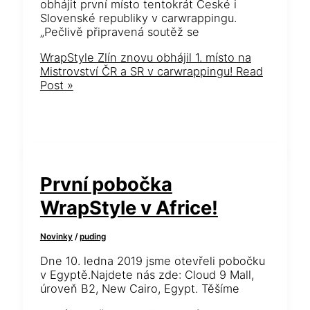
obhájit první místo tentokrát České i
Slovenské republiky v carwrappingu.
„Pečlivě připravená soutěž se
WrapStyle Zlín znovu obhájil 1. místo na
Mistrovství ČR a SR v carwrappingu!
Read
Post »
První pobočka
WrapStyle v Africe!
Novinky
/
puding
Dne 10. ledna 2019 jsme otevřeli pobočku
v Egyptě.Najdete nás zde: Cloud 9 Mall,
úroveň B2, New Cairo, Egypt. Těšíme