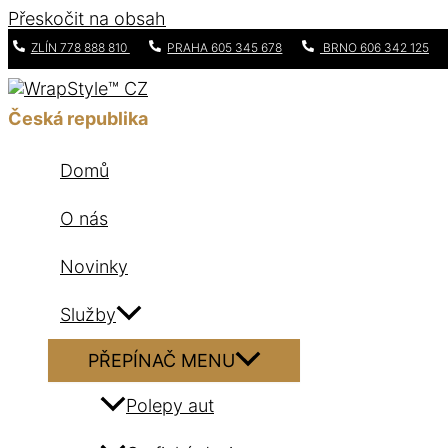
Přeskočit na obsah
ZLÍN 778 888 810
PRAHA 605 345 678
BRNO 606 342 125
Česká republika
Domů
O nás
Novinky
Služby
PŘEPÍNAČ MENU
Polepy aut