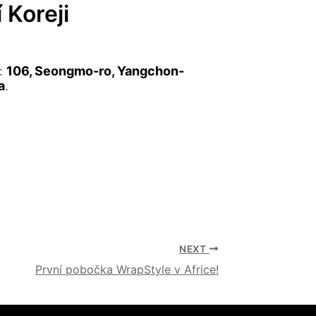
 Koreji
e:
106, Seongmo-ro, Yangchon-
a
.
NEXT
První pobočka WrapStyle v Africe!