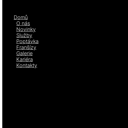
Domů
O nás
Novinky
Služby
Poptávka
Franšízy
Galerie
Kariéra
Kontakty