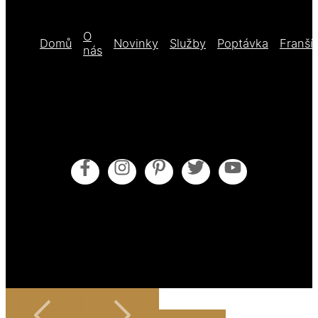
O
Domů
Novinky
Služby
Poptávka
Franší
nás
Obecné obchodní podmínky
Pokyny pro údržbu
Zásady cookies (EU)