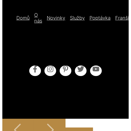
O
Domů
Novinky
Služby
Poptávka
Franší
nás
Obecné obchodní podmínky
Pokyny pro údržbu
Zásady cookies (EU)