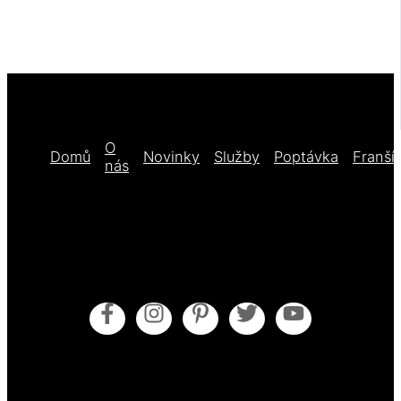
O
Domů
Novinky
Služby
Poptávka
Franší
nás
Obecné obchodní podmínky
Pokyny pro údržbu
Zásady cookies (EU)