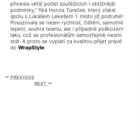
přinesla větší počet soutěžících i obtížnější
podmínky,“ říká Honza Tureček, který získal
spolu s Lukášem Lekešem 1. místo již podruhé!
Posuzovala se nejen rychlost, čištění, samotné
lepení, souhra teamu, ale i případné poškození
laku, což se profesionálům samozřejmě nesmí
stát. A proto se vyplatí za kvalitou přijet právě
do
WrapStyle
.
PREVIOUS
NEXT