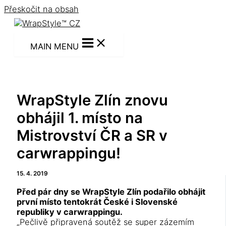
Přeskočit na obsah
MAIN MENU
WrapStyle Zlín znovu
obhájil 1. místo na
Mistrovství ČR a SR v
carwrappingu!
15. 4. 2019
Před pár dny se WrapStyle Zlín podařilo obhájit
první místo tentokrát České i Slovenské
republiky v carwrappingu.
„Pečlivě připravená soutěž se super zázemím