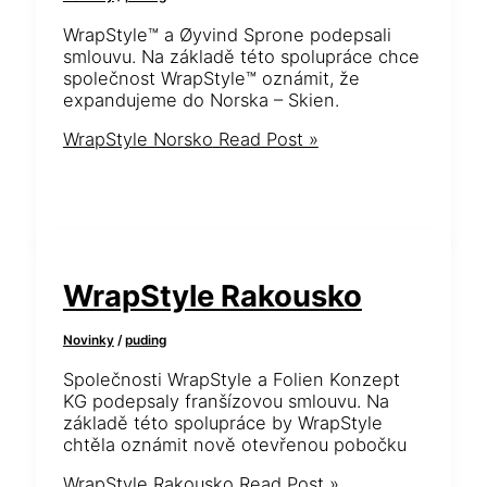
WrapStyle™ a Øyvind Sprone podepsali
smlouvu. Na základě této spolupráce chce
společnost WrapStyle™ oznámit, že
expandujeme do Norska – Skien.
WrapStyle Norsko
Read Post »
WrapStyle Rakousko
Novinky
/
puding
Společnosti WrapStyle a Folien Konzept
KG podepsaly franšízovou smlouvu. Na
základě této spolupráce by WrapStyle
chtěla oznámit nově otevřenou pobočku
WrapStyle Rakousko
Read Post »