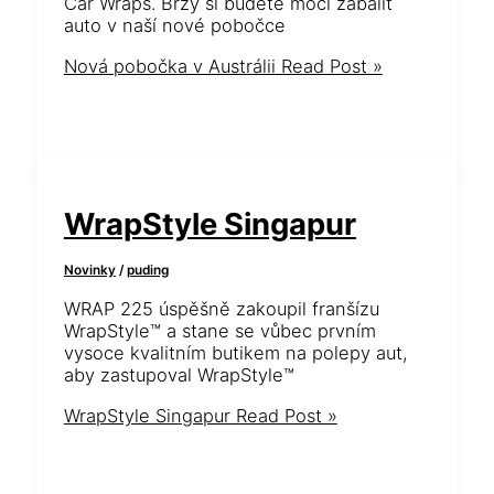
Car Wraps. Brzy si budete moci zabalit
auto v naší nové pobočce
Nová pobočka v Austrálii
Read Post »
WrapStyle Singapur
Novinky
/
puding
WRAP 225 úspěšně zakoupil franšízu
WrapStyle™ a stane se vůbec prvním
vysoce kvalitním butikem na polepy aut,
aby zastupoval WrapStyle™
WrapStyle Singapur
Read Post »