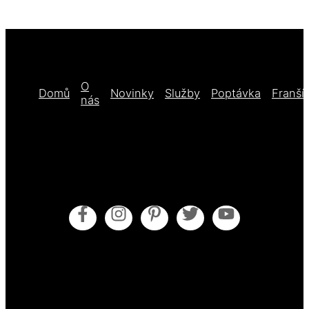
O
Domů
Novinky
Služby
Poptávka
Franší
nás
Obecné obchodní podmínky
Pokyny pro údržbu
Zásady cookies (EU)