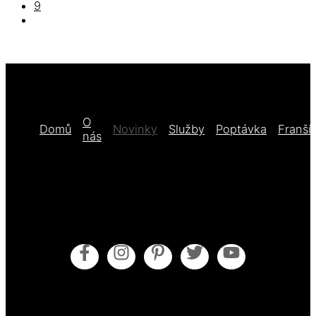
9
O
Domů
Novinky
Služby
Poptávka
Franší
nás
Obecné obchodní podmínky
Pokyny pro údržbu