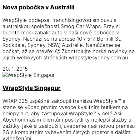
Nová pobočka v Austrálii
WrapStyle podepsal franchisingovou smlouvu s
australskou společností Smog Car Wraps. Brzy si
budete moci zabalit auto v naší nové pobočce v
Sydney. Nachází se na adrese 10 / 5-7 Bermill St.,
Rockdale, Sydney, NSW, Austrálie. Nemůžeme se
dočkat, až se otevře! 🙂 Zkontrolujte horké novinky na
jejich webových stránkách wrapstylesydney.com.au
20. 1. 2015
WrapStyle Singapur
WRAP 225 úspěšně zakoupil franšízu WrapStyle™ a
stane se vůbec prvním vysoce kvalitním butikem na
polepy aut, aby zastupoval WrapStyle™ v celé Asii.
Abychom našim klientům poskytli ty nejlepší služby a
zážitky, jaké si zasloužili, uvedeme naši novou premisu
SG s kompletním vybavením čistých prostor a dalšími
vylepšeními.