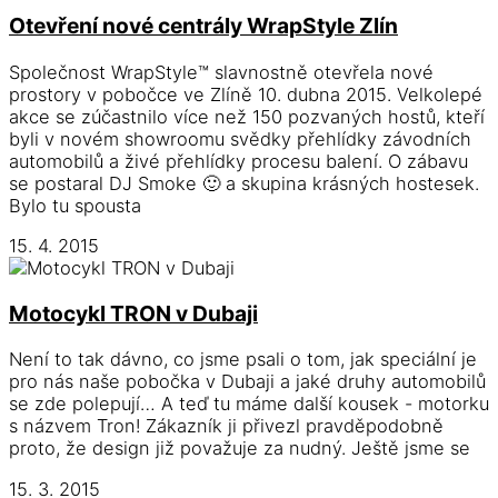
Otevření nové centrály WrapStyle Zlín
Společnost WrapStyle™ slavnostně otevřela nové
prostory v pobočce ve Zlíně 10. dubna 2015. Velkolepé
akce se zúčastnilo více než 150 pozvaných hostů, kteří
byli v novém showroomu svědky přehlídky závodních
automobilů a živé přehlídky procesu balení. O zábavu
se postaral DJ Smoke 🙂 a skupina krásných hostesek.
Bylo tu spousta
15. 4. 2015
Motocykl TRON v Dubaji
Není to tak dávno, co jsme psali o tom, jak speciální je
pro nás naše pobočka v Dubaji a jaké druhy automobilů
se zde polepují… A teď tu máme další kousek - motorku
s názvem Tron! Zákazník ji přivezl pravděpodobně
proto, že design již považuje za nudný. Ještě jsme se
15. 3. 2015