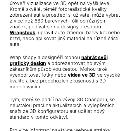
úroveň vizualizace ve 3D opět na vyšší level.
Kromě skvělé, téměř fotorealistické kvality
zobrazení aut a prostředí si uživatel může vybrat
z více než 680 barevných fólií od různých
značek, podívat se na designy z eshopu
Wrapstock
, upravit auto změnou barvy kol nebo
brzd, nebo aplikovat jiný materiál na různé části
auta.
Wrap shopy a designéři mohou
nahrát svůj
grafický design
a odprezentovat ho svým
zákazníkům působivou cestou. Mohou také
vyexportovat fotky nebo
videa ve 3D
ve vysoké
kvalitě a bez předchozích zkušeností s 3D
modelováním.
Tým, který se podílí na vývoji 3D Changeru, se
neustálou prací na aktualizacích a vylepšeních
snaží ze 3D konfigurátoru aut udělat nový
standard v tomto odvětví.
Pro více informací navštivte webové stránky