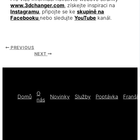
www.3dchanger.com
, získejte inspiraci na
Instagramu
, připojte se ke
skupině na
Facebooku
nebo sledujte
YouTube
kanál.
PREVIOUS
NEXT
O
Domů
Novinky
Služby
Poptávka
Franší
nás