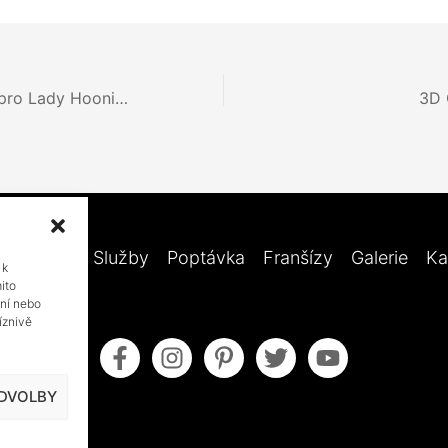
Netopýří design pro Lady Hoonigan!
3D
Novinky
Služby
Poptávka
Franšízy
Galerie
Ka
 k
ito
ení nebo
íznivě
EDVOLBY
obchodní podmínky
Pokyny pro údržbu
Zásady cook