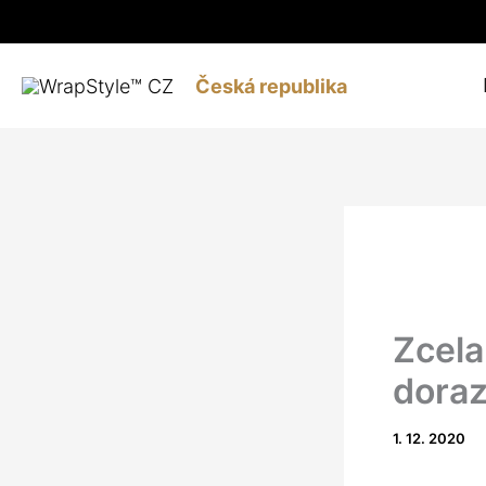
Přeskočit
na
Česká republika
obsah
Zcela
doraz
1. 12. 2020