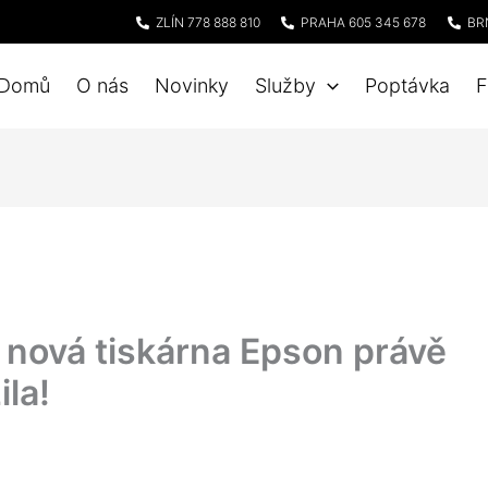
ZLÍN 778 888 810
PRAHA 605 345 678
BR
Domů
O nás
Novinky
Služby
Poptávka
F
 nová tiskárna Epson právě
ila!