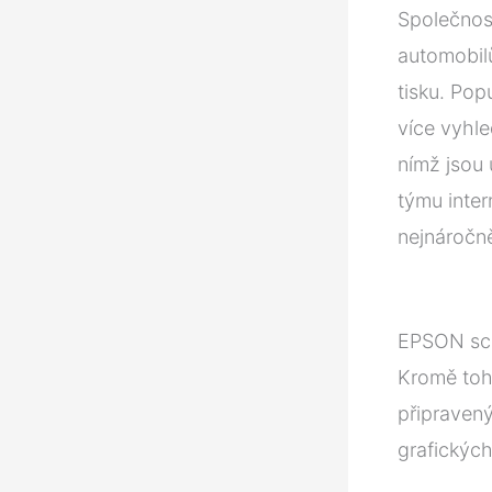
Společnost
automobilů
tisku. Pop
více vyhle
nímž jsou
týmu inter
nejnáročně
EPSON sc-
Kromě toho
připravený
grafickýc