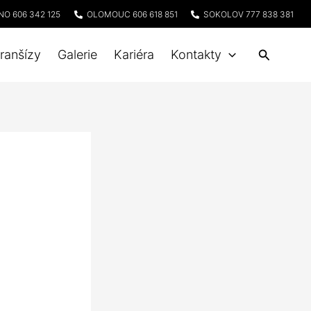
NO 606 342 125
OLOMOUC 606 618 851
SOKOLOV 777 838 381
Hledat
ranšízy
Galerie
Kariéra
Kontakty