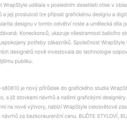
 WrapStyle udělala v posledním desetiletí otisk v oblas
 a její proslulost lze připsat grafickému designu a digi
ularita designu v tomto odvětví roste a umělecká díla j
dávaná. Koneckonců, ukazuje všestrannost balicího st
 uspokojeny potřeby zákazníků. Společnost WrapStyle
ních designérů nově investovala do technologie odpoví
jšímu publiku.
s80610 je nový přírůstek do grafického studia WrapSt
, s již stovkami návrhů a našimi grafickými designéry
mi na nové výtvory, nabízí WrapStyle celosvětové zasí
h návrhů za bezkonkurenční cenu. BUĎTE STYLOVÍ, BU