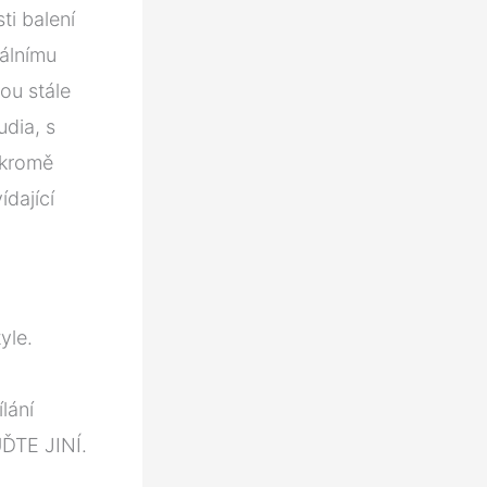
ti balení
tálnímu
sou stále
udia, s
 kromě
dající
yle.
lání
ĎTE JINÍ.