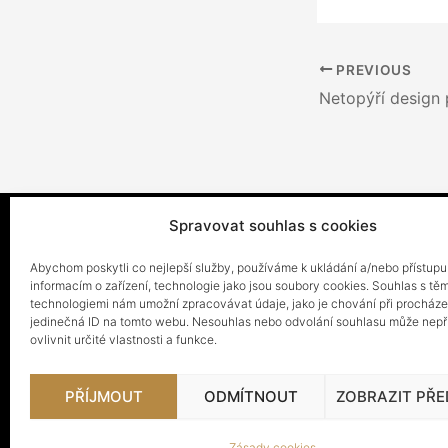
PREVIOUS
Spravovat souhlas s cookies
Domů
O nás
Abychom poskytli co nejlepší služby, používáme k ukládání a/nebo přístupu
informacím o zařízení, technologie jako jsou soubory cookies. Souhlas s těm
technologiemi nám umožní zpracovávat údaje, jako je chování při procház
jedinečná ID na tomto webu. Nesouhlas nebo odvolání souhlasu může nepř
ovlivnit určité vlastnosti a funkce.
PŘÍJMOUT
ODMÍTNOUT
ZOBRAZIT PŘ
Obecné 
Zásady cookies