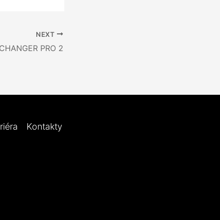
NEXT
 CHANGER PRO 2
riéra
Kontakty
ies (EU)