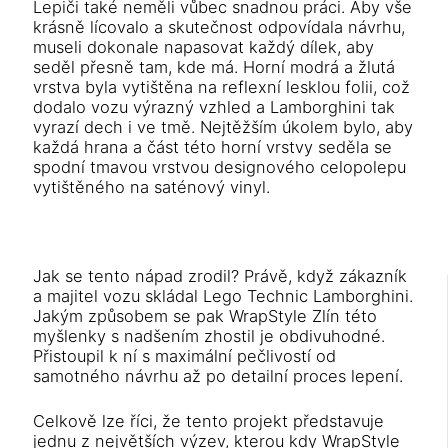
Lepiči také neměli vůbec snadnou práci. Aby vše
krásně lícovalo a skutečnost odpovídala návrhu,
museli dokonale napasovat každý dílek, aby
seděl přesně tam, kde má. Horní modrá a žlutá
vrstva byla vytištěna na reflexní lesklou folii, což
dodalo vozu výrazný vzhled a Lamborghini tak
vyrazí dech i ve tmě. Nejtěžším úkolem bylo, aby
každá hrana a část této horní vrstvy seděla se
spodní tmavou vrstvou designového celopolepu
vytištěného na saténový vinyl.
Jak se tento nápad zrodil? Právě, když zákazník
a majitel vozu skládal Lego Technic Lamborghini.
Jakým způsobem se pak WrapStyle Zlín této
myšlenky s nadšením zhostil je obdivuhodné.
Přistoupil k ní s maximální pečlivostí od
samotného návrhu až po detailní proces lepení.
Celkově lze říci, že tento projekt představuje
jednu z největších výzev, kterou kdy WrapStyle