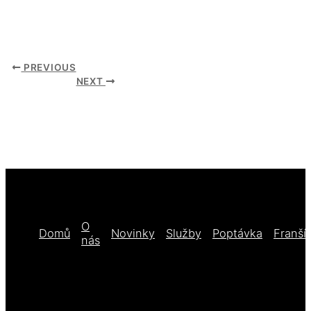
PREVIOUS
NEXT
O
Domů
Novinky
Služby
Poptávka
Franší
nás