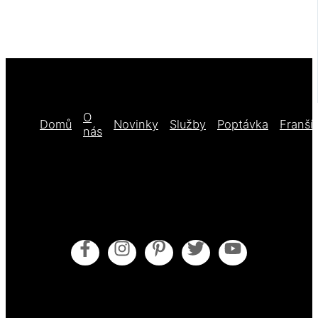
O
Domů
Novinky
Služby
Poptávka
Franší
nás
Obecné obchodní podmínky
Pokyny pro údržbu
Zásady cookies (EU)