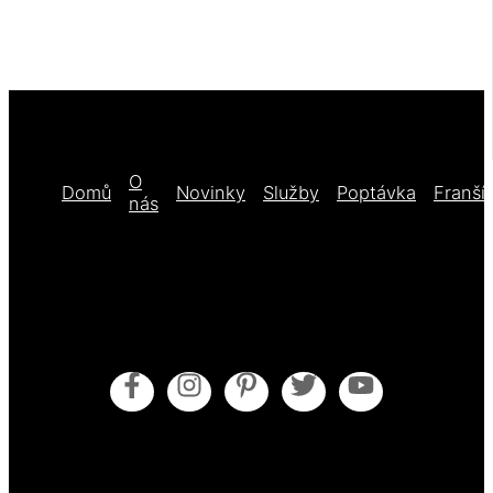
O
Domů
Novinky
Služby
Poptávka
Franší
nás
Obecné obchodní podmínky
Pokyny pro údržbu
Zásady cookies (EU)