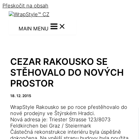
Přeskočit na obsah
MAIN MENU
CEZAR RAKOUSKO SE
STĚHOVALO DO NOVÝCH
PROSTOR
18. 12. 2015
WrapStyle Rakousko se po roce přestěhovalo do
nové prodejny ve Štýrském Hradci.
Nová adresa je: Triester Strasse 123/8073
Feldkirchen bei Graz / Steiermark
Částečná rekonstrukce interiéru byla úspěšně
dokončena. Na vnější stranu budovy byla použita