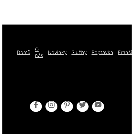
O
Domů
Novinky
Služby
Poptávka
Franší
nás
Obecné obchodní podmínky
Pokyny pro údržbu
Zásady cookies (EU)